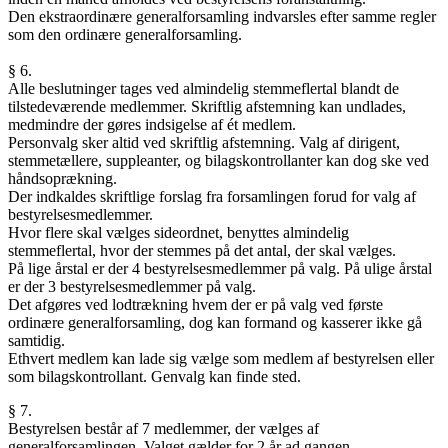
Den ekstraordinære generalforsamling indvarsles efter samme regler
som den ordinære generalforsamling.
§ 6.
Alle beslutninger tages ved almindelig stemmeflertal blandt de
tilstedeværende medlemmer. Skriftlig afstemning kan undlades,
medmindre der gøres indsigelse af ét medlem.
Personvalg sker altid ved skriftlig afstemning. Valg af dirigent,
stemmetællere, suppleanter, og bilagskontrollanter kan dog ske ved
håndsoprækning.
Der indkaldes skriftlige forslag fra forsamlingen forud for valg af
bestyrelsesmedlemmer.
Hvor flere skal vælges sideordnet, benyttes almindelig
stemmeflertal, hvor der stemmes på det antal, der skal vælges.
På lige årstal er der 4 bestyrelsesmedlemmer på valg. På ulige årstal
er der 3 bestyrelsesmedlemmer på valg.
Det afgøres ved lodtrækning hvem der er på valg ved første
ordinære generalforsamling, dog kan formand og kasserer ikke gå
samtidig.
Ethvert medlem kan lade sig vælge som medlem af bestyrelsen eller
som bilagskontrollant. Genvalg kan finde sted.
§ 7.
Bestyrelsen består af 7 medlemmer, der vælges af
generalforsamlingen. Valget gælder for 2 år ad gangen.