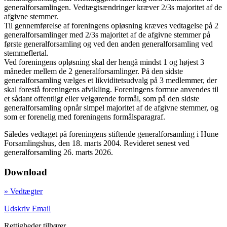
generalforsamlingen. Vedtægtsændringer kræver 2/3s majoritet af de
afgivne stemmer.
Til gennemførelse af foreningens opløsning kræves vedtagelse på 2
generalforsamlinger med 2/3s majoritet af de afgivne stemmer på
første generalforsamling og ved den anden generalforsamling ved
stemmeflertal.
Ved foreningens opløsning skal der hengå mindst 1 og højest 3
måneder mellem de 2 generalforsamlinger. På den sidste
generalforsamling vælges et likviditetsudvalg på 3 medlemmer, der
skal forestå foreningens afvikling. Foreningens formue anvendes til
et sådant offentligt eller velgørende formål, som på den sidste
generalforsamling opnår simpel majoritet af de afgivne stemmer, og
som er forenelig med foreningens formålsparagraf.
Således vedtaget på foreningens stiftende generalforsamling i Hune
Forsamlingshus, den 18. marts 2004. Revideret senest ved
generalforsamling 26. marts 2026.
Download
» Vedtægter
Udskriv
Email
Rettigheder tilhører