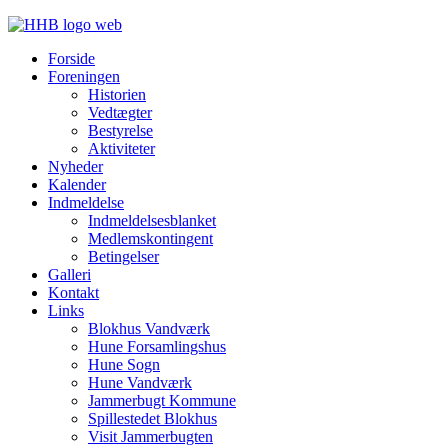
Forside
Foreningen
Historien
Vedtægter
Bestyrelse
Aktiviteter
Nyheder
Kalender
Indmeldelse
Indmeldelsesblanket
Medlemskontingent
Betingelser
Galleri
Kontakt
Links
Blokhus Vandværk
Hune Forsamlingshus
Hune Sogn
Hune Vandværk
Jammerbugt Kommune
Spillestedet Blokhus
Visit Jammerbugten