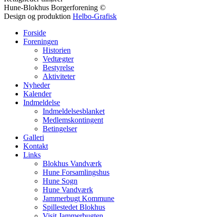
Hune-Blokhus Borgerforening ©
Design og produktion
Helbo-Grafisk
Forside
Foreningen
Historien
Vedtægter
Bestyrelse
Aktiviteter
Nyheder
Kalender
Indmeldelse
Indmeldelsesblanket
Medlemskontingent
Betingelser
Galleri
Kontakt
Links
Blokhus Vandværk
Hune Forsamlingshus
Hune Sogn
Hune Vandværk
Jammerbugt Kommune
Spillestedet Blokhus
Visit Jammerbugten