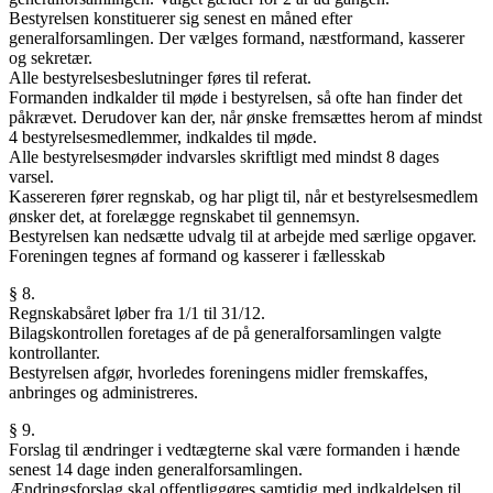
Bestyrelsen konstituerer sig senest en måned efter
generalforsamlingen. Der vælges formand, næstformand, kasserer
og sekretær.
Alle bestyrelsesbeslutninger føres til referat.
Formanden indkalder til møde i bestyrelsen, så ofte han finder det
påkrævet. Derudover kan der, når ønske fremsættes herom af mindst
4 bestyrelsesmedlemmer, indkaldes til møde.
Alle bestyrelsesmøder indvarsles skriftligt med mindst 8 dages
varsel.
Kassereren fører regnskab, og har pligt til, når et bestyrelsesmedlem
ønsker det, at forelægge regnskabet til gennemsyn.
Bestyrelsen kan nedsætte udvalg til at arbejde med særlige opgaver.
Foreningen tegnes af formand og kasserer i fællesskab
§ 8.
Regnskabsåret løber fra 1/1 til 31/12.
Bilagskontrollen foretages af de på generalforsamlingen valgte
kontrollanter.
Bestyrelsen afgør, hvorledes foreningens midler fremskaffes,
anbringes og administreres.
§ 9.
Forslag til ændringer i vedtægterne skal være formanden i hænde
senest 14 dage inden generalforsamlingen.
Ændringsforslag skal offentliggøres samtidig med indkaldelsen til