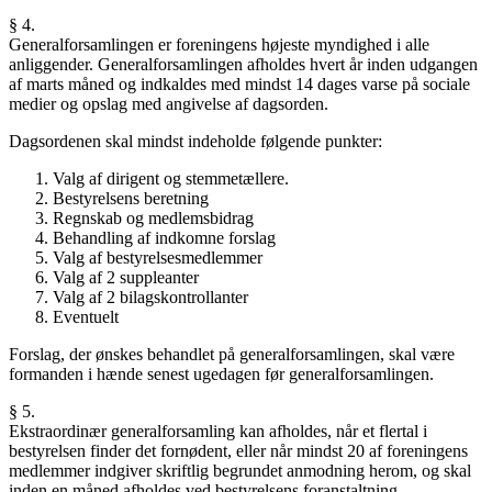
§ 4.
Generalforsamlingen er foreningens højeste myndighed i alle
anliggender. Generalforsamlingen afholdes hvert år inden udgangen
af marts måned og indkaldes med mindst 14 dages varse på sociale
medier og opslag med angivelse af dagsorden.
Dagsordenen skal mindst indeholde følgende punkter:
Valg af dirigent og stemmetællere.
Bestyrelsens beretning
Regnskab og medlemsbidrag
Behandling af indkomne forslag
Valg af bestyrelsesmedlemmer
Valg af 2 suppleanter
Valg af 2 bilagskontrollanter
Eventuelt
Forslag, der ønskes behandlet på generalforsamlingen, skal være
formanden i hænde senest ugedagen før generalforsamlingen.
§ 5.
Ekstraordinær generalforsamling kan afholdes, når et flertal i
bestyrelsen finder det fornødent, eller når mindst 20 af foreningens
medlemmer indgiver skriftlig begrundet anmodning herom, og skal
inden en måned afholdes ved bestyrelsens foranstaltning.